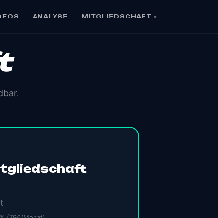
DEOS
ANALYSE
MITGLIEDSCHAFT
▾
t
dbar.
tgliedschaft
t
0% (79€/Monat)