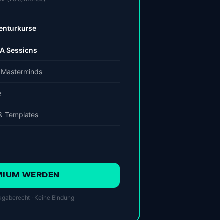
enturkurse
&A Sessions
& Masterminds
e
 & Templates
MIUM WERDEN
gaberecht · Keine Bindung