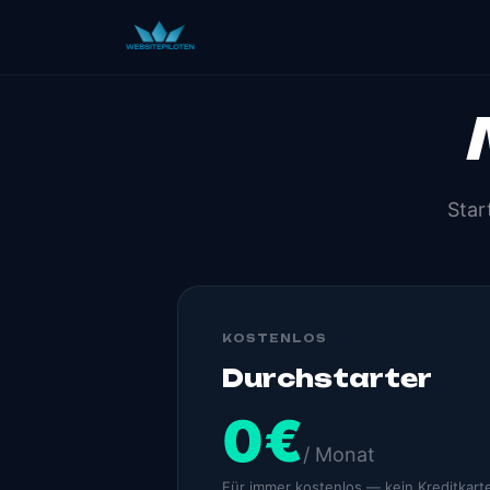
Star
KOSTENLOS
Durchstarter
0€
/ Monat
Für immer kostenlos — kein Kreditkart