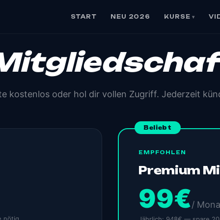
START
NEU 2026
KURSE
VI
▾
Mitgliedschaf
te kostenlos oder hol dir vollen Zugriff. Jederzeit kün
Beliebt
EMPFOHLEN
Premium Mi
99€
/ Mona
e nötig
Jährlich: 948€ — spare 2