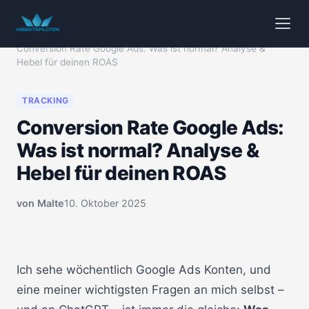
Start
/
Videos
/
Conversion Rate Google Ads: Was ist normal? Analyse &
Hebel für deinen ROAS
TRACKING
Conversion Rate Google Ads:
Was ist normal? Analyse &
Hebel für deinen ROAS
von
Malte
10. Oktober 2025
🔒 Klicken zum Aktivieren
00:00
Ich sehe wöchentlich Google Ads Konten, und
eine meiner wichtigsten Fragen an mich selbst –