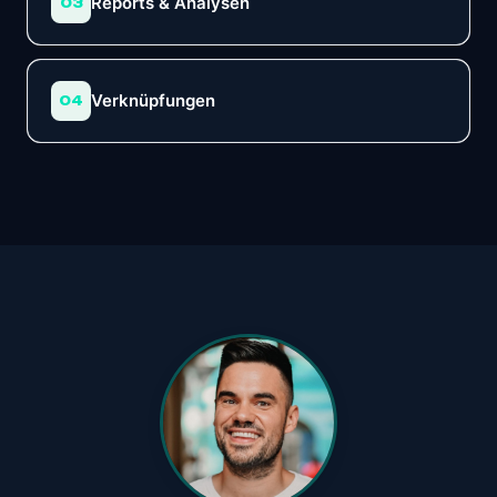
Reports & Analysen
03
Verknüpfungen
04