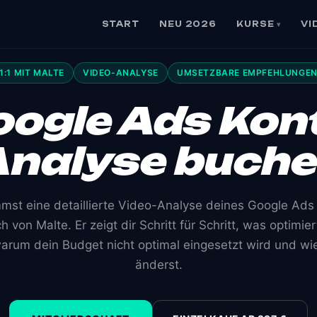
START
NEU 2026
KURSE
VI
▾
1:1 MIT MALTE
VIDEO-ANALYSE
UMSETZBARE EMPFEHLUNGE
ogle Ads Kon
nalyse buch
st eine detaillierte Video-Analyse deines Google Ads
h von Malte. Er zeigt dir Schritt für Schritt, was optimi
 warum dein Budget nicht optimal eingesetzt wird und wi
änderst.