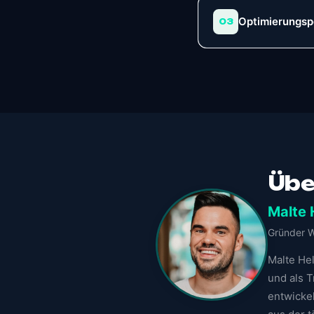
Optimierungsp
03
Übe
Malte 
Gründer W
Malte He
und als T
entwickel