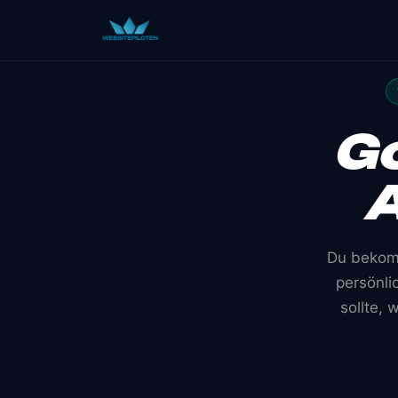
Go
A
Du bekomm
persönlic
sollte,