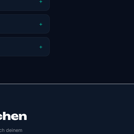
chen
ach deinem