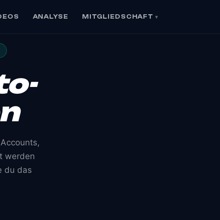
DEOS
ANALYSE
MITGLIEDSCHAFT
▾
N
to-
en
 Accounts,
ert werden
e du das