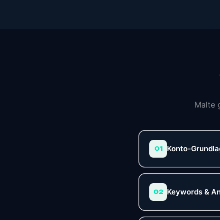
Malte 
Konto-Grundl
01
Keywords & A
02