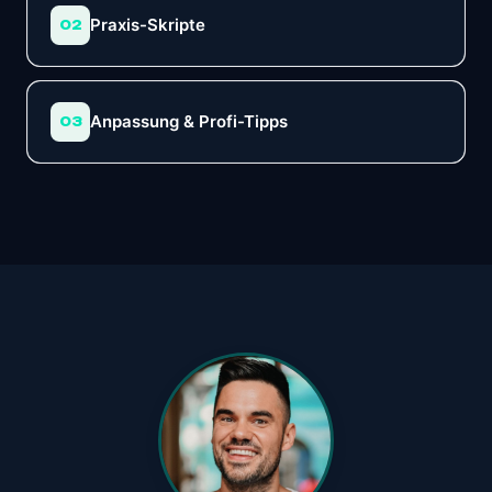
Praxis-Skripte
02
Anpassung & Profi-Tipps
03