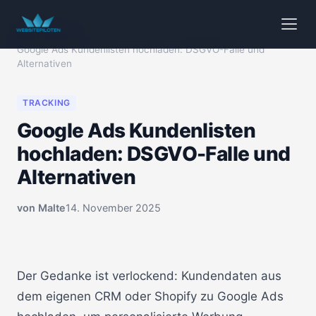
Start
/
Videos
/
Google Ads Kundenlisten hochladen: DSGVO-Falle und
Alternativen
TRACKING
Google Ads Kundenlisten
hochladen: DSGVO-Falle und
Alternativen
von
Malte
14. November 2025
🔒 Klicken zum Aktivieren
00:00
Der Gedanke ist verlockend: Kundendaten aus
dem eigenen CRM oder Shopify zu Google Ads