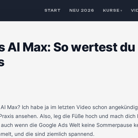
START
NEU 2026
KURSE
VI
▾
: So wertest du das neue Feature aus
 AI Max: So wertest du
s
t AI Max? Ich habe ja im letzten Video schon angekündig
Praxis ansehen. Also, leg die Füße hoch und mach dich 
auch wenn die Google Ads Welt keine Sommerpause ken
melt, und die sind ziemlich spannend.