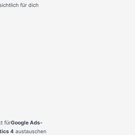
chtlich für dich
t für
Google Ads-
tics 4
austauschen