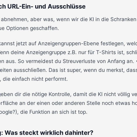
rch URL-Ein- und Ausschlüsse
it abnehmen, aber was, wenn wir die KI in die Schranke
eue Optionen geschaffen.
kannst jetzt auf Anzeigengruppen-Ebene festlegen, wel
nn deine Anzeigengruppe z.B. nur für T-Shirts ist, schli
n aus. So vermeidest du Streuverluste von Anfang an.
iten ausschließen. Das ist super, wenn du merkst, dass
 die einfach nicht performt.
en dir die nötige Kontrolle, damit die KI nicht völlig ver
fläche an der einen oder anderen Stelle noch etwas hol
oogle?), die Funktion an sich ist top.
: Was steckt wirklich dahinter?