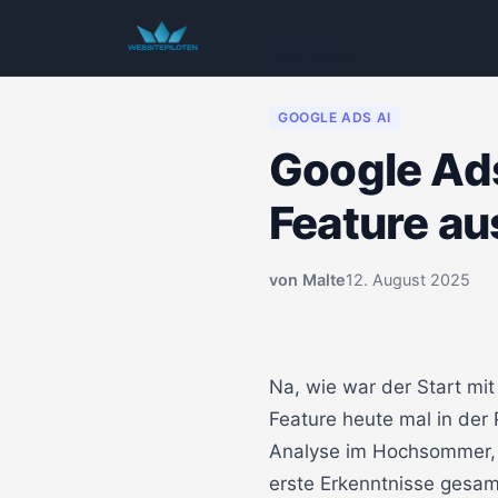
Start
/
Videos
/
Google Ads AI Max
GOOGLE ADS AI
Google Ads
Feature au
von
Malte
12. August 2025
00:00
Na, wie war der Start mi
Feature heute mal in der 
Analyse im Hochsommer, 
erste Erkenntnisse gesam