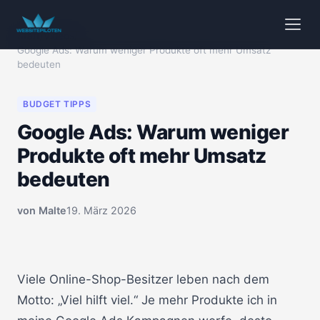
Start
/
Videos
/
Google Ads: Warum weniger Produkte oft mehr Umsatz
bedeuten
BUDGET TIPPS
Google Ads: Warum weniger
Produkte oft mehr Umsatz
bedeuten
von
Malte
19. März 2026
🔒 Klicken zum Aktivieren
00:00
Viele Online-Shop-Besitzer leben nach dem
Motto: „Viel hilft viel.“ Je mehr Produkte ich in