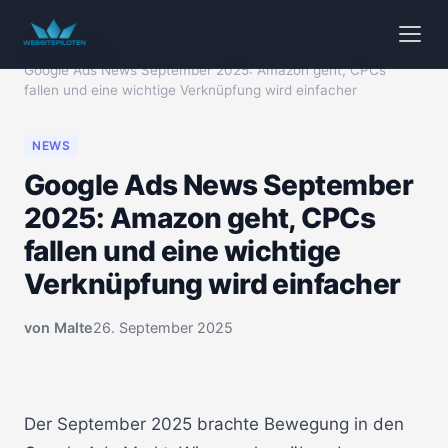
Start
/
Videos
/
Google Ads News September 2025: Amazon geht, CPCs
fallen und eine wichtige Verknüpfung wird einfacher
NEWS
Google Ads News September
2025: Amazon geht, CPCs
fallen und eine wichtige
Verknüpfung wird einfacher
von
Malte
26. September 2025
🔒 Klicken zum Aktivieren
00:00
Der September 2025 brachte Bewegung in den