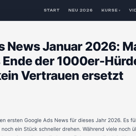
START
NEU 2026
KURSE
VI
▾
anuar 2026: Maps-Hacks, das Ende der 1000er-Hürde und warum KI k
s News Januar 2026: M
s Ende der 1000er-Hürd
ein Vertrauen ersetzt
en ersten Google Ads News für dieses Jahr 2026. Es fühl
r noch ein Stück schneller drehen. Während viele noch ü