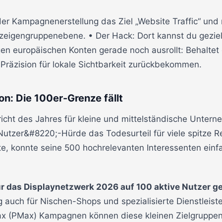
der Kampagnenerstellung das Ziel „Website Traffic“ und 
zeigengruppenebene. • Der Hack: Dort kannst du gezie
gen europäischen Konten gerade noch ausrollt: Behaltet 
 Präzision für lokale Sichtbarkeit zurückbekommen.
on: Die 100er-Grenze fällt
hricht des Jahres für kleine und mittelständische Unter
Nutzer&#8220;-Hürde das Todesurteil für viele spitze R
te, konnte seine 500 hochrelevanten Interessenten einfa
ür das Displaynetzwerk 2026 auf 100 aktive Nutzer g
 auch für Nischen-Shops und spezialisierte Dienstleister
x (PMax) Kampagnen können diese kleinen Zielgruppens