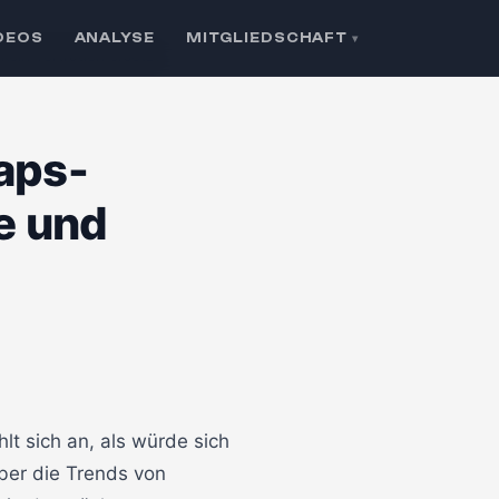
DEOS
ANALYSE
MITGLIEDSCHAFT
▾
ein Vertrauen ersetzt
aps-
e und
🔒 Klicken zum Aktivieren
t sich an, als würde sich
ber die Trends von