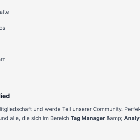
alte
os
eam
ied
gliedschaft und werde Teil unserer Community. Perfek
nd alle, die sich im Bereich
Tag Manager
&amp;
Analy