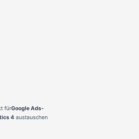
t für
Google Ads-
tics 4
austauschen