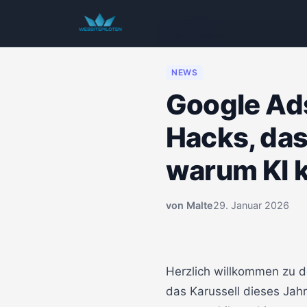
Start
/
Videos
/
Google Ads News J
NEWS
Google Ad
Hacks, da
warum KI k
von
Malte
29. Januar 2026
00:00
Herzlich willkommen zu d
das Karussell dieses Jah