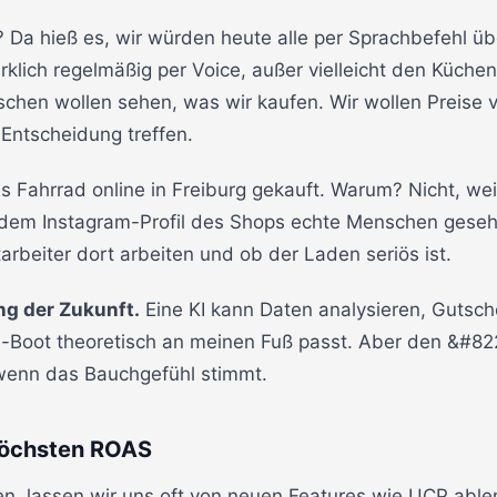
? Da hieß es, wir würden heute alle per Sprachbefehl ü
irklich regelmäßig per Voice, außer vielleicht den Küchen
chen wollen sehen, was wir kaufen. Wir wollen Preise 
Entscheidung treffen.
es Fahrrad online in Freiburg gekauft. Warum? Nicht, wei
f dem Instagram-Profil des Shops echte Menschen geseh
tarbeiter dort arbeiten und ob der Laden seriös ist.
ng der Zukunft.
Eine KI kann Daten analysieren, Gutsch
-Boot theoretisch an meinen Fuß passt. Aber den &#8
 wenn das Bauchgefühl stimmt.
höchsten ROAS
en, lassen wir uns oft von neuen Features wie UCP able