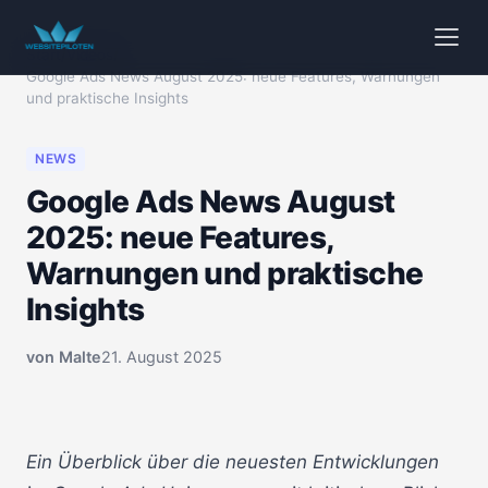
Start
/
Videos
/
Google Ads News August 2025: neue Features, Warnungen
und praktische Insights
NEWS
Google Ads News August
2025: neue Features,
Warnungen und praktische
Insights
von
Malte
21. August 2025
🔒 Klicken zum Aktivieren
00:00
Ein Überblick über die neuesten Entwicklungen