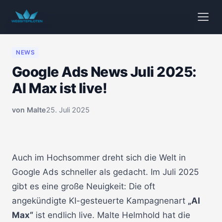
Start
/
Videos
/
Google Ads News Juli 2025: AI Max ist live!
NEWS
Google Ads News Juli 2025:
AI Max ist live!
von
Malte
25. Juli 2025
🔒 Klicken zum Aktivieren
00:00
Auch im Hochsommer dreht sich die Welt in
Google Ads schneller als gedacht. Im Juli 2025
gibt es eine große Neuigkeit: Die oft
angekündigte KI-gesteuerte Kampagnenart
„AI
Max“
ist endlich live. Malte Helmhold hat die