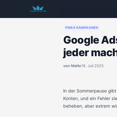
Start
/
Videos
/
Google Ads PMax: D
PMAX KAMPAGNEN
Google Ads
jeder mac
von
Malte
18. Juli 2025
00:00
In der Sommerpause gibt 
Konten, und ein Fehler zi
beheben, aber extrem wich