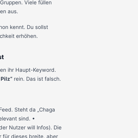
Gruppen. Viele füllen
fen aus.
hon kennt. Du sollst
chkeit erhöhen.
st
en ihr Haupt-Keyword.
Pilz“
rein. Das ist falsch.
 Feed. Steht da „Chaga
elevant sind. •
er Nutzer will Infos). Die
 für dieses breite, aber