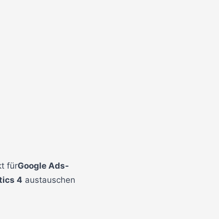
t für
Google Ads-
tics 4
austauschen