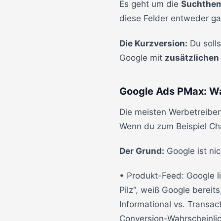
Es geht um die
Suchthem
diese Felder entweder gar
Die Kurzversion:
Du solls
Google mit
zusätzlichen
Google Ads PMax: Wa
Die meisten Werbetreibe
Wenn du zum Beispiel Cha
Der Grund:
Google ist ni
• Produkt-Feed: Google l
Pilz“, weiß Google bereit
Informational vs. Transact
Conversion-Wahrscheinlich