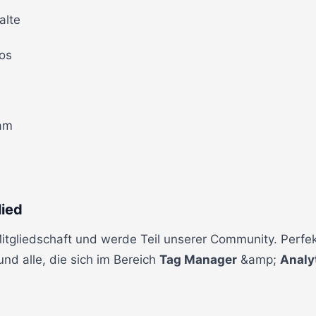
alte
os
eam
ied
gliedschaft und werde Teil unserer Community. Perfek
nd alle, die sich im Bereich
Tag Manager
&amp;
Analy