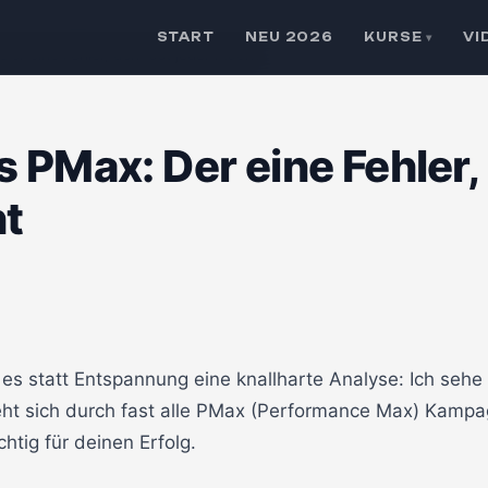
START
NEU 2026
KURSE
VI
▾
er eine Fehler, den fast jeder macht
 PMax: Der eine Fehler, 
ht
es statt Entspannung eine knallharte Analyse: Ich sehe
eht sich durch fast alle PMax (Performance Max) Kampagn
tig für deinen Erfolg.