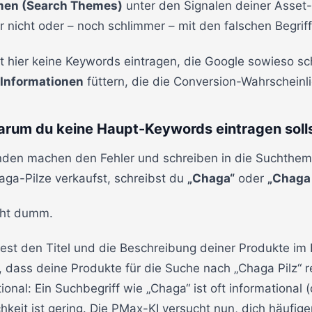
en (Search Themes)
unter den Signalen deiner Asset-
 nicht oder – noch schlimmer – mit den falschen Begrif
t hier keine Keywords eintragen, die Google sowieso sc
 Informationen
füttern, die die Conversion-Wahrscheinli
rum du keine Haupt-Keywords eintragen soll
nden machen den Fehler und schreiben in die Suchthem
ga-Pilze verkaufst, schreibst du
„Chaga“
oder
„Chaga 
cht dumm.
iest den Titel und die Beschreibung deiner Produkte im
s, dass deine Produkte für die Suche nach „Chaga Pilz“ r
ional: Ein Suchbegriff wie „Chaga“ ist oft informational (d
keit ist gering. Die PMax-KI versucht nun, dich häufiger