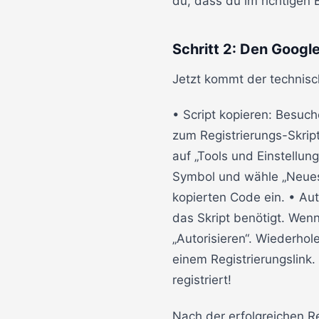
du, dass du im richtigen B
Schritt 2: Den Google
Jetzt kommt der technische
• Script kopieren: Besuc
zum Registrierungs-Skrip
auf „Tools und Einstellung
Symbol und wähle „Neues 
kopierten Code ein. • Aut
das Skript benötigt. Wenn
„Autorisieren“. Wiederhol
einem Registrierungslink.
registriert!
Nach der erfolgreichen Re