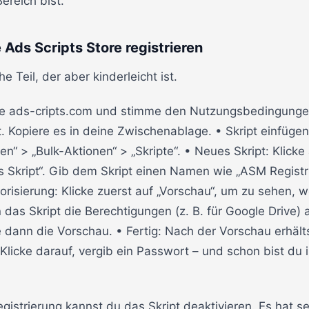
ereich bist.
 Ads Scripts Store registrieren
 Teil, der aber kinderleicht ist.
he ads-cripts.com und stimme den Nutzungsbedingungen
t. Kopiere es in deine Zwischenablage. • Skript einfüg
en“ > „Bulk-Aktionen“ > „Skripte“. • Neues Skript: Klicke
Skript“. Gib dem Skript einen Namen wie „ASM Registr
orisierung: Klicke zuerst auf „Vorschau“, um zu sehen,
 das Skript die Berechtigungen (z. B. für Google Drive) a
e dann die Vorschau. • Fertig: Nach der Vorschau erhält
 Klicke darauf, vergib ein Passwort – und schon bist du 
gistrierung kannst du das Skript deaktivieren. Es hat s