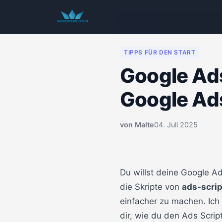
Start
/
Videos
/
Google Ads Skripte:
TIPPS FÜR DEN START
Google Ads 
Google Ads
von
Malte
04. Juli 2025
00:00
Du willst deine Google A
die Skripte von
ads-scri
einfacher zu machen. Ich 
dir, wie du den Ads Scrip