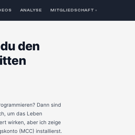
DEOS
ANALYSE
MITGLIEDSCHAFT
▾
t du den
itten
🔒 Klicken zum Aktivieren
 programmieren? Dann sind
ich, um das Leben
ert wirken, aber ich zeige
skonto (MCC) installierst.