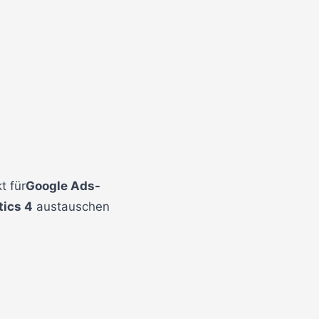
t für
Google Ads-
tics 4
austauschen