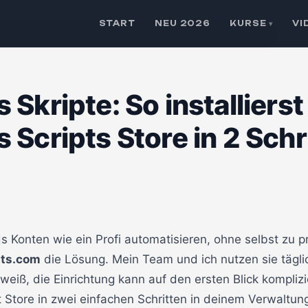
START
NEU 2026
KURSE
VI
▾
 So installierst du den Google Ads Scripts Store in 2 Schritten
Skripte: So installiers
 Scripts Store in 2 Schr
ds Konten wie ein Profi automatisieren, ohne selbst zu
pts.com
die Lösung. Mein Team und ich nutzen sie tägl
weiß, die Einrichtung kann auf den ersten Blick komplizi
t Store in zwei einfachen Schritten in deinem Verwaltung