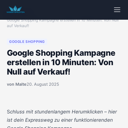
Start
/
Videos
/
Google Shopping Kampagne erstellen in 10 Minuten: Von Null
auf Verkauf!
GOOGLE SHOPPING
Google Shopping Kampagne
erstellen in 10 Minuten: Von
Null auf Verkauf!
von
Malte
20. August 2025
🔒 Klicken zum Aktivieren
00:00
S
chluss mit stundenlangem Herumklicken – hier
ist dein Expressweg zu einer funktionierenden