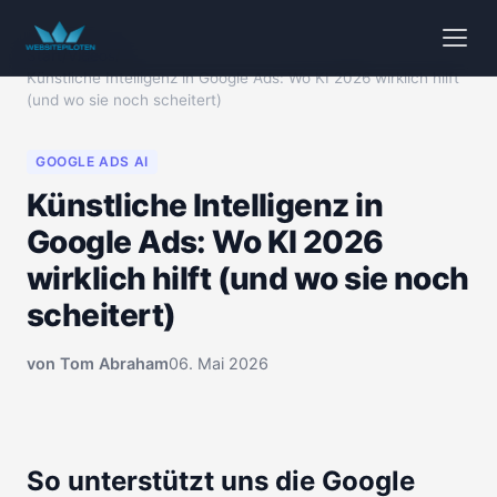
Start
/
Videos
/
Künstliche Intelligenz in Google Ads: Wo KI 2026 wirklich hilft
(und wo sie noch scheitert)
GOOGLE ADS AI
Künstliche Intelligenz in
Google Ads: Wo KI 2026
wirklich hilft (und wo sie noch
scheitert)
von
Tom Abraham
06. Mai 2026
🔒 Klicken zum Aktivieren
00:00
So unterstützt uns die Google