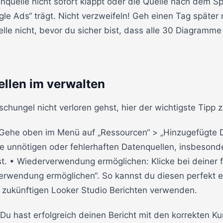
uelle nicht sofort klappt oder die Quelle nach dem S
e Ads“ trägt. Nicht verzweifeln! Geh einen Tag später 
elle nicht, bevor du sicher bist, dass alle 30 Diagramme
llen im verwalten
hungel nicht verloren gehst, hier der wichtigste Tipp 
Gehe oben im Menü auf „Ressourcen“ > „Hinzugefügte D
le unnötigen oder fehlerhaften Datenquellen, insbesond
ast. • Wiederverwendung ermöglichen: Klicke bei deiner 
erwendung ermöglichen“. So kannst du diesen perfekt e
en zukünftigen Looker Studio Berichten verwenden.
 Du hast erfolgreich deinen Bericht mit den korrekten K