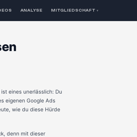
DEOS
ANALYSE
MITGLIEDSCHAFT
▾
sen
🔒 Klicken zum Aktivieren
st eines unerlässlich: Du
nes eigenen Google Ads
heute, wie du diese Hürde
k, denn mit dieser