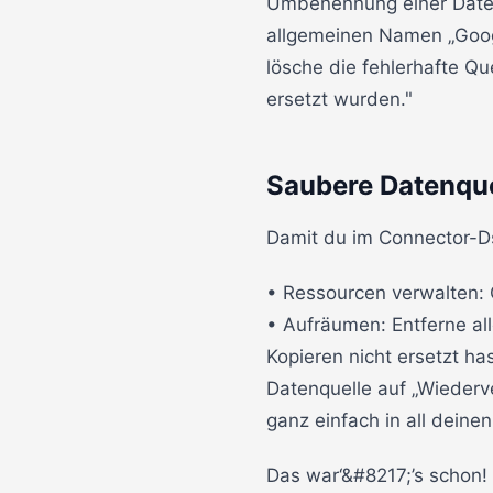
Umbenennung einer Datenq
allgemeinen Namen „Googl
lösche die fehlerhafte Qu
ersetzt wurden."
Saubere Datenque
Damit du im Connector-Dsc
• Ressourcen verwalten: 
• Aufräumen: Entferne al
Kopieren nicht ersetzt h
Datenquelle auf „Wiederv
ganz einfach in all dein
Das war‘&#8217;’s schon!