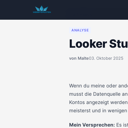
Start
/
Videos
/
Looker Studio: Da
ANALYSE
Looker Stu
von
Malte
03. Oktober 2025
00:00
Wenn du meine oder ander
musst die Datenquelle a
Kontos angezeigt werden. 
meisterst und in wenigen 
Mein Versprechen:
Es is