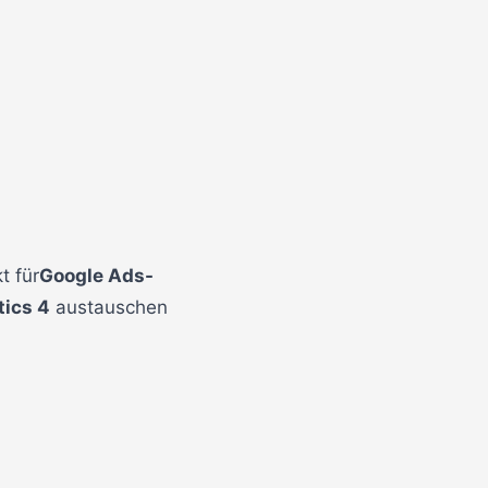
t für
Google Ads-
tics 4
austauschen