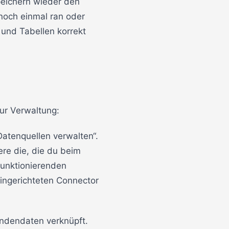
peichern wieder den
noch einmal ran oder
 und Tabellen korrekt
zur Verwaltung:
atenquellen verwalten“.
ere die, die du beim
funktionierenden
ingerichteten Connector
undendaten verknüpft.