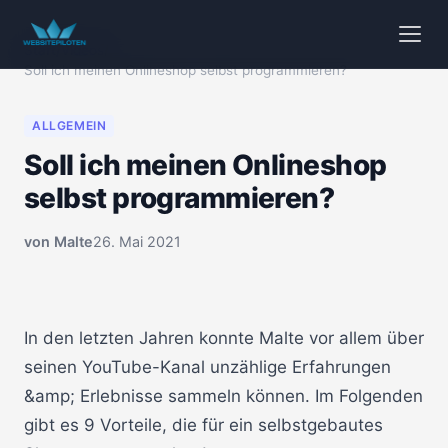
Start
/
Videos
/
Soll ich meinen Onlineshop selbst programmieren?
ALLGEMEIN
Soll ich meinen Onlineshop
selbst programmieren?
von
Malte
26. Mai 2021
🔒 Klicken zum Aktivieren
00:00
In den letzten Jahren konnte Malte vor allem über
seinen YouTube-Kanal unzählige Erfahrungen
&amp; Erlebnisse sammeln können. Im Folgenden
gibt es 9 Vorteile, die für ein selbstgebautes