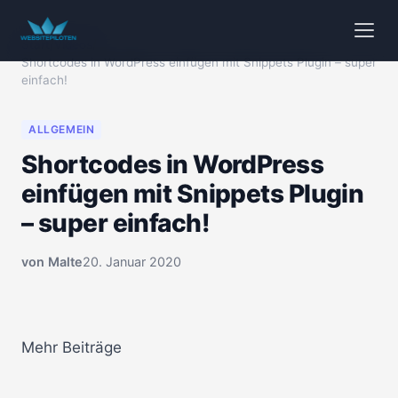
Start
/
Videos
/
Shortcodes in WordPress einfügen mit Snippets Plugin – super
einfach!
ALLGEMEIN
Shortcodes in WordPress
einfügen mit Snippets Plugin
– super einfach!
von
Malte
20. Januar 2020
🔒 Klicken zum Aktivieren
00:00
Mehr Beiträge