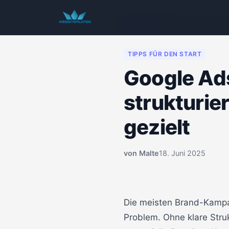
Start
/
Videos
/
Google Ads Brand-
TIPPS FÜR DEN START
Google Ad
strukturie
gezielt
von
Malte
18. Juni 2025
00:00
Die meisten Brand-Kampag
Problem. Ohne klare Stru