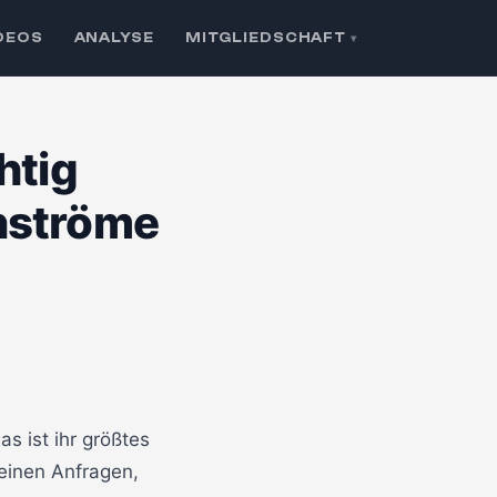
DEOS
ANALYSE
MITGLIEDSCHAFT
▾
htig
enströme
🔒 Klicken zum Aktivieren
s ist ihr größtes
einen Anfragen,