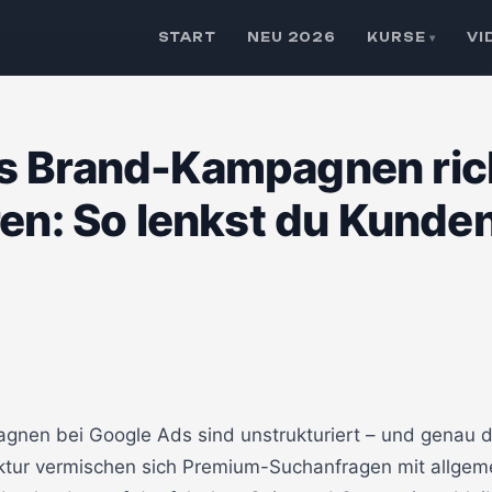
START
NEU 2026
KURSE
VI
▾
Kampagnen richtig strukturieren: So lenkst du Kundenströme gezielt
s Brand-Kampagnen ric
ren: So lenkst du Kund
nen bei Google Ads sind unstrukturiert – und genau da
ktur vermischen sich Premium-Suchanfragen mit allgem