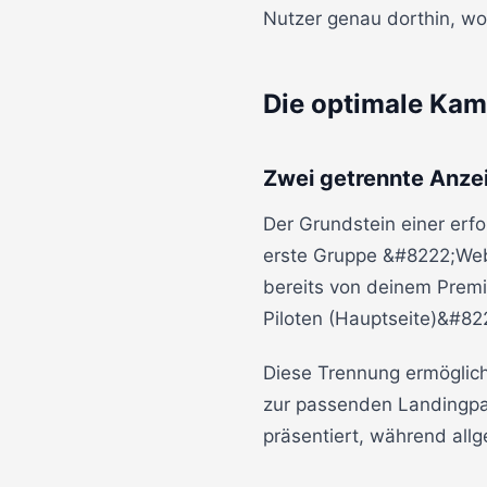
Nutzer genau dorthin, wo
Die optimale Ka
Zwei getrennte Anze
Der Grundstein einer erf
erste Gruppe &#8222;Webs
bereits von deinem Prem
Piloten (Hauptseite)&#82
Diese Trennung ermöglich
zur passenden Landingp
präsentiert, während al