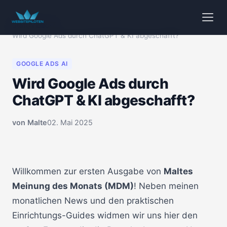
Start
/
Videos
/
Wird Google Ads durch ChatGPT & KI abgeschafft?
GOOGLE ADS AI
Wird Google Ads durch
ChatGPT & KI abgeschafft?
von
Malte
02. Mai 2025
🔒 Klicken zum Aktivieren
00:00
Willkommen zur ersten Ausgabe von
Maltes
Meinung des Monats (MDM)
! Neben meinen
monatlichen News und den praktischen
Einrichtungs-Guides widmen wir uns hier den