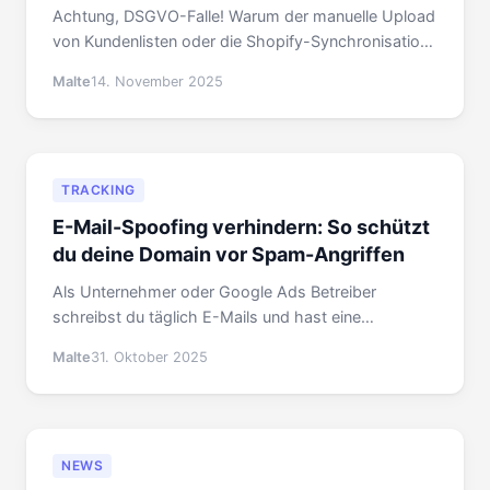
Achtung, DSGVO-Falle! Warum der manuelle Upload
von Kundenlisten oder die Shopify-Synchronisation
zu Google Ads massive Probleme verursachen
Malte
14. November 2025
kann. Wir zeigen die Risiken und die legalen
Alternativen.
TRACKING
E-Mail-Spoofing verhindern: So schützt
du deine Domain vor Spam-Angriffen
Als Unternehmer oder Google Ads Betreiber
schreibst du täglich E-Mails und hast eine
Verantwortung für dein E-Mail-Marketing. Was viele
Malte
31. Oktober 2025
nicht wissen: Deine Domain kann ohne dein Wissen
von Betrügern missbraucht werden.
NEWS