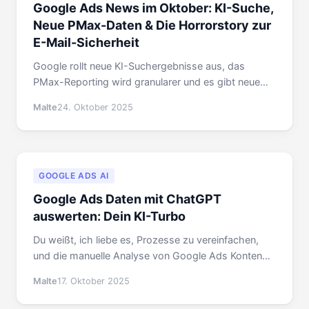
Google Ads News im Oktober: KI-Suche,
Neue PMax-Daten & Die Horrorstory zur
E-Mail-Sicherheit
Google rollt neue KI-Suchergebnisse aus, das
PMax-Reporting wird granularer und es gibt neue
Gesetzesänderungen für Melatonin. PLUS: Eine
Malte
24. Oktober 2025
dringende Warnung vor E-Mail-Spam-Attacken.
GOOGLE ADS AI
Google Ads Daten mit ChatGPT
auswerten: Dein KI-Turbo
Du weißt, ich liebe es, Prozesse zu vereinfachen,
und die manuelle Analyse von Google Ads Konten
kostet einfach Zeit. Heute zeige ich dir einen
Malte
17. Oktober 2025
genialen Hack, wie du riesige Mengen an
Kontodaten in ChatGPT reinbekommst.