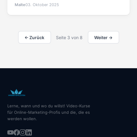
Schritt, wie du deinen Google Ads Account
Malte
03. Oktober 2025
verknüpfst und alle Felder deines Reports in Minuten
anpasst.
← Zurück
Seite
3
von
8
Weiter →
Lerne, wann und wo du willst! Video-Kurse
für Online-Marketing-Profis und die, die es
werden wollen.