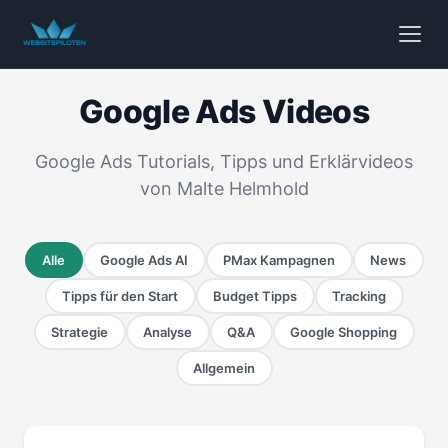
Google Ads Videos
Google Ads Tutorials, Tipps und Erklärvideos
von Malte Helmhold
Alle
Google Ads AI
PMax Kampagnen
News
Tipps für den Start
Budget Tipps
Tracking
Strategie
Analyse
Q&A
Google Shopping
Allgemein